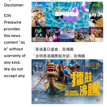
Disclaimer:
EIN
Presswire
provides
this news
content "as
is" without
「香港夏日盛會」宣傳圖
warranty of
「永明香港國際龍舟節」宣傳圖
any kind.
We do not
accept any