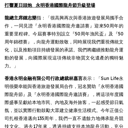
打響夏日頭炮
永明香港國際龍舟節升級登場
龍總主席鍾志樂
指：「很高興再次與香港旅遊發展局攜手合
作，一同見證『永明香港國際龍舟邀請賽』迎來50周年的
重要里程碑。今屆賽事特別設立『50周年漁民盃』及『50
周年錦標賽』，向龍舟運動致敬，同時展現我們重視傳統文
化，以及推動項目持續發展的承諾。我們將繼續推動龍舟運
動的發展，向國際展現這項傳統非物質文化遺產的獨特魅
力。」
香港永明金融有限公司行政總裁林嘉言
表示：「Sun Life永
明很榮幸能與香港旅遊發展局合作，冠名贊助『永明香港國
際龍舟節』及『永明香港國際龍舟邀請賽』，將這項年度國
際盛事呈獻給本地市民、內地及海外旅客，一起感受節日氣
氛，並以實際行動鼓勵大眾建立健康生活模式。今年正值公
司扎根香港邁向135周年，我們一直不遺餘力地傳承龍舟競
技文化。過去17年來，透過持續支持本地龍舟活動，充分