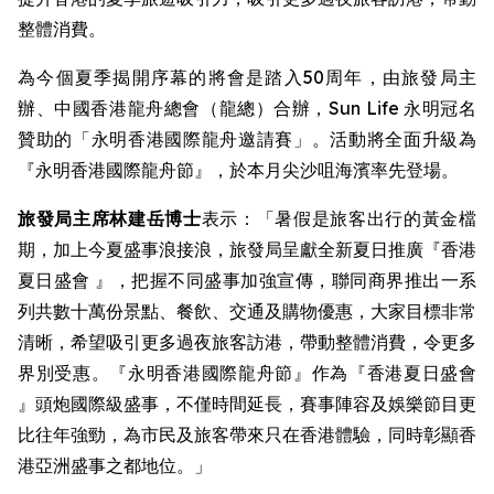
整體消費。
為今個夏季揭開序幕的將會是踏入50周年，由旅發局主
辦、中國香港龍舟總會（龍總）合辦，Sun Life 永明冠名
贊助的「永明香港國際龍舟邀請賽」。活動將全面升級為
『永明香港國際龍舟節』，於本月尖沙咀海濱率先登場。
旅發局主席林建岳博士
表示：「暑假是旅客出行的黃金檔
期，加上今夏盛事浪接浪，旅發局呈獻全新夏日推廣『香港
夏日盛會 』，把握不同盛事加強宣傳，聯同商界推出一系
列共數十萬份景點、餐飲、交通及購物優惠，大家目標非常
清晰，希望吸引更多過夜旅客訪港，帶動整體消費，令更多
界別受惠。『永明香港國際龍舟節』作為『香港夏日盛會
』頭炮國際級盛事，不僅時間延長，賽事陣容及娛樂節目更
比往年強勁，為市民及旅客帶來只在香港體驗，同時彰顯香
港亞洲盛事之都地位。」