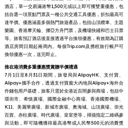
酒店，單一交易滿港幣1,500元或以上即可獲雙重優惠，包
括自選一項景點門票及一種公共交通工具優惠，折扣最高可
達半價。優惠涵蓋多個熱門旅遊產品，包括山頂纜車、主題
樂園、香港摩天輪、挪亞方舟門票，及機場快綫和巴士日票
等。旅客預訂酒店後直接透過平台換領優惠，有效期為訂購
酒店房間日期起兩周內。每個Trip.com及携程旅行帳戶可
換領優惠一次，送完即止。
推在港消費多重優惠獎賞贈半價禮遇
7月1日至8月31日期間，旅發局與AlipayHK、支付寶、
Alipay+攜手合作，透過支付寶龐大內地與Alipay+海外合
作錢包用戶基礎，旅客只需於全港近百間參與商場，包括中
環街市、希慎廣場、國際金融中心商場、香港國際機場、
K11、美麗華廣場、新城市廣場、奧海城、山頂廣場、崇光
百貨、赤柱廣場、時代廣場、皇室堡等，掃描指定二維碼參
與活動，即可隨機獲得最高港幣或人民幣500元的消費獎