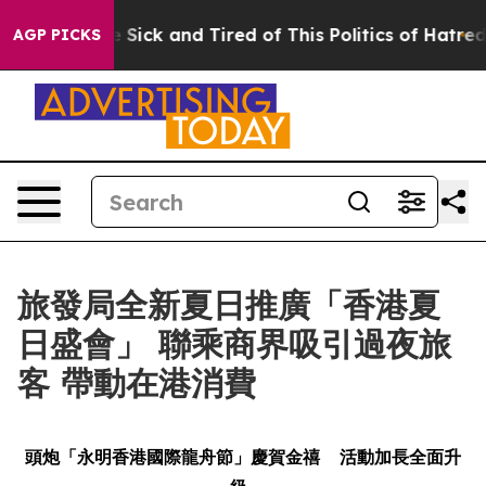
e Are Sick and Tired of This Politics of Hatred”
The St
AGP PICKS
旅發局全新夏日推廣「香港夏
日盛會」 聯乘商界吸引過夜旅
客 帶動在港消費
頭炮「永明香港國際龍舟節」慶賀金禧
活動加長全面升