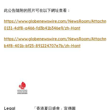
此公告隨附的照片可在以下網址查看：
https://www.globenewswire.com/NewsRoom/Attachm
0131-4df8-a466-fd3b41b346e9/zh-Hant
https://www.globenewswire.com/NewsRoom/Attachm
b4f8-401b-bf25-891224707e7b/zh-Hant
Legal
「香港夏日盛會」宣傳圖