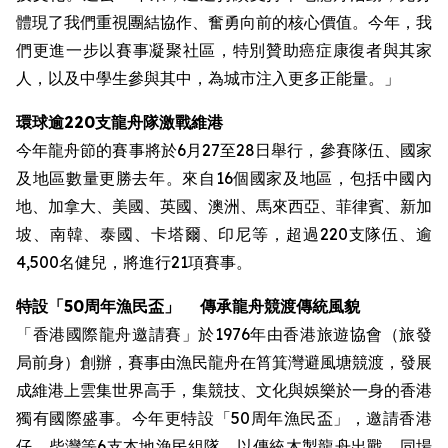
體現了我們重視團結協作、奮勇向前的核心價值。今年，我
們更進一步以賽事凝聚社區，特別贊助癌症康復者與其家
人，以及中學生參與其中，為城市注入更多正能量。」
環球逾220支龍舟隊激戰維港
今年龍舟節的賽事將於6月27至28日舉行，參賽隊伍、國家
及地區數量更勝去年。來自16個國家及地區，包括中國內
地、加拿大、美國、英國、澳洲、馬來西亞、菲律賓、新加
坡、南韓、泰國、卡塔爾、印尼等，超過220支隊伍、逾
4,500名健兒，將進行21項賽事。
特設
「50周年漁民盃」
傳承龍舟競渡傳統風貌
「香港國際龍舟邀請賽」於1976年由香港旅遊協會（旅發
局前身）創辦，賽事由漁民龍舟在筲箕灣避風塘競渡，發展
成維港上雲集世界高手，集競技、文化與娛樂於一身的香港
獨有國際盛事。今年更特設「50周年漁民盃」，邀請香港
仔、柴灣等6支本地漁民組隊，以傳統木製龍舟出戰。同場