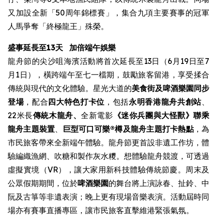
又加設全新「50周年錦標賽」，集合九項主要賽事的冠軍
人馬爭奪「終極龍王」殊榮。
盛事延長至13天
加倍端午娛樂
龍舟節的尖沙咀海濱活動將首次延長至13日（6月19日至7
月1日），橫跨端午至七一檔期，鼓勵旅客留港，享受揉合
傳統與現代的文化體驗。星光大道的
美食街
及啤酒樂園同步
登場
，配合
四大特色打卡位
，包括
永明香港龍舟共創站
、
22米長
傳統木龍舟、
全新電影
《迷你兵團與大怪獸》聯乘
龍舟主題裝置
、
巨型可口可樂®樽及龍舟主題打卡熱點
，為
市民旅客帶來全新端午體驗。龍舟節更首設非遺工作坊，體
驗編織漁網、吹糖和製作灰水糭。想體驗龍舟競渡，可透過
虛擬實境（VR），讓大家用新科技體驗傳統節慶。周末及
公眾假期期間，位於
啤酒樂園
的舞台將上演詠春、扯鈴、中
阮及古箏等非遺表演；晚上更有現場音樂表演。活動屆時同
場亦有賽事直播專區，讓市民旅客直擊維港緊張氣氛。